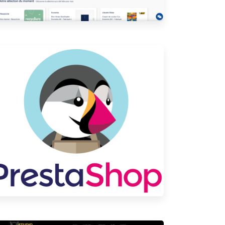
Livre PrestaShop pour développements
de module 1.6 / 1.7