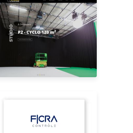
Studio La Vache Noire, réalisation sous
Symfony par 23Prod
Webapp Symfony Ficra Conseil