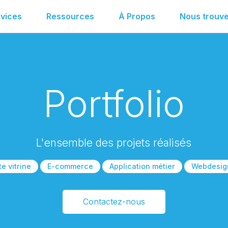
vices
Ressources
À Propos
Nous trouve
Portfolio
L'ensemble des projets réalisés
te vitrine
E-commerce
Application métier
Webdesig
Contactez-nous