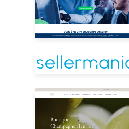
Sellermania
Boutique PrestaShop Champagne