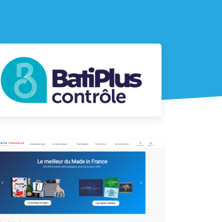
Application sur mesure Symfony pour
Batiplus Contrôle
La Carte Française