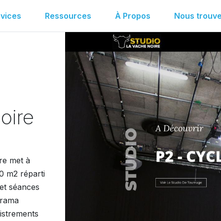
vices
Ressources
À Propos
Nous trouve
oire
re met à
00 m2 réparti
 et séances
orama
gistrements