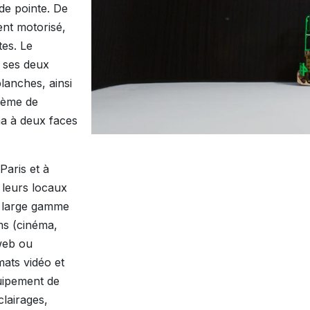
de pointe. De
nt motorisé,
tes. Le
c ses deux
lanches, ainsi
tème de
ma à deux faces
Paris et à
 leurs locaux
e large gamme
ms (cinéma,
 web ou
mats vidéo et
uipement de
lairages,