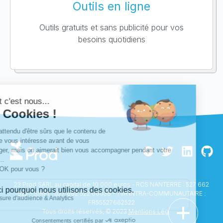
Outils en ligne
Outils gratuits et sans publicité pour vos
Comment puis je vous aider ?
besoins quotidiens
23 Prod SARL au capital de 10 000 euros - RCS NANTERRE : 527 662
522 - SIRET : 527 662 522 00038 - TVA INTRA-COMMUNAUTAIRE :
FR55527662522
Tous droits réservés, © 2023
Mentions Légales