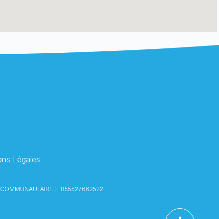
Comment puis je vous aider ?
ons Légales
NTRA-COMMUNAUTAIRE : FR55527662522