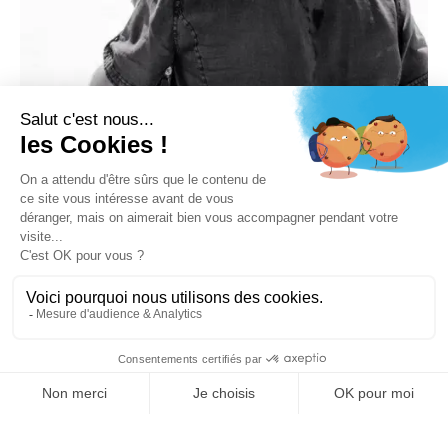
23 Prod SARL au capital de 10 000 euros - RCS NANTERRE : 527 662