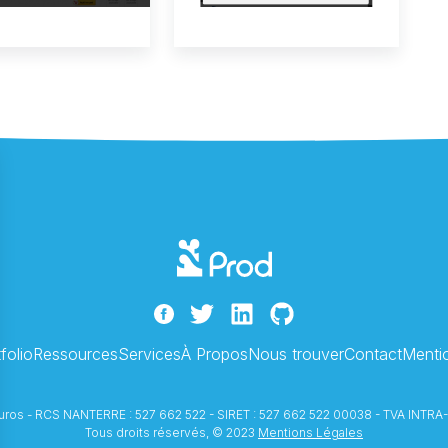
folio
Ressources
Services
À Propos
Nous trouver
Contact
Menti
 euros - RCS NANTERRE : 527 662 522 - SIRET : 527 662 522 00038 - TVA I
Tous droits réservés, © 2023
Mentions Légales