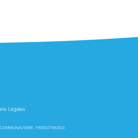
Comment puis je vous aider ?
ons Légales
NTRA-COMMUNAUTAIRE : FR55527662522